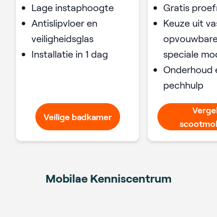
Lage instaphoogte
Gratis proefr
Antislipvloer en
Keuze uit va
veiligheidsglas
opvouwbare
Installatie in 1 dag
speciale mo
Onderhoud 
pechhulp
Vergel
Veilige badkamer
scootmob
Mobilae Kenniscentrum