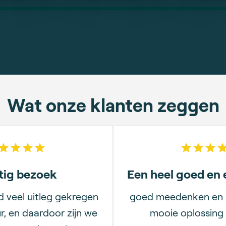
Ga terug
Ga terug
Ga terug
Ga terug
Ga terug
Ja, ik wil deze informatie ontvangen en Mobilae mag mij per 
mail en/of telefoon contacten. Ik ga akkoord met de
voorwaarden
.*
Wat onze klanten zeggen
Versturen
5
out of 5 stars
5
out
tig bezoek
Een heel goed en e
jd veel uitleg gekregen
goed meedenken en 
r, en daardoor zijn we
mooie oplossing