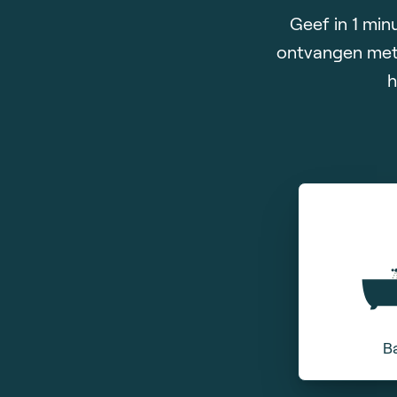
Geef in 1 min
ontvangen met 
h
Wilt u de
Ac
Em
Zo snel 
Inloop
B
J
J
Te