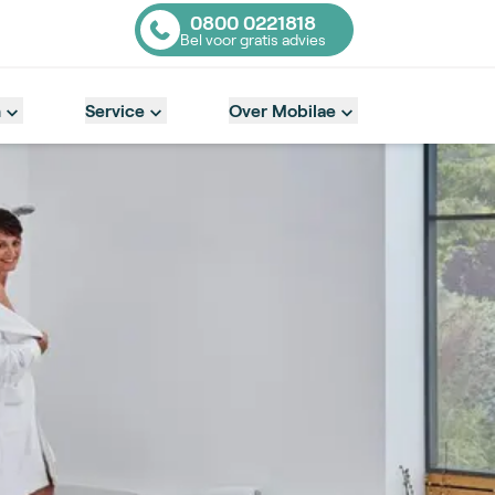
0800 0221818
Bel voor gratis advies
Contact number
n
Service
Over Mobilae