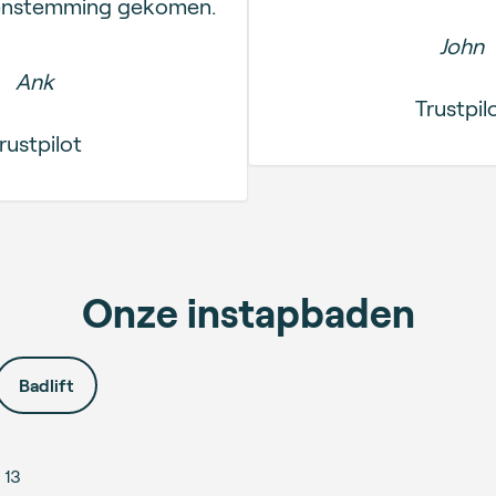
eenstemming gekomen.
John
Ank
Trustpil
rustpilot
Onze instapbaden
Badlift
13