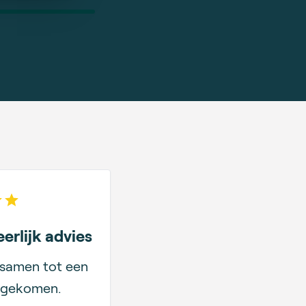
e-
 of 5 stars
erlijk advies
samen tot een
 gekomen.