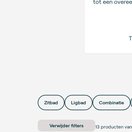
tot een over
T
Zitbad
Ligbad
Combinatie
Verwijder filters
13
producten van