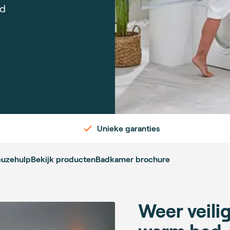
nd
Unieke garanties
euzehulp
Bekijk producten
Badkamer brochure
Weer veili