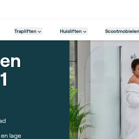
Trapliften
Huisliften
Scootmobiele
Een
 1
ad
 en lage