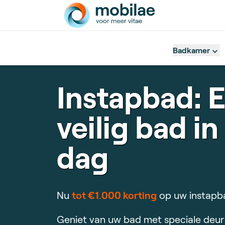
Badkamer
Instapbad: 
veilig bad in
dag
Nu
tot €1.000 korting
op uw instapb
Geniet van uw bad met speciale deur