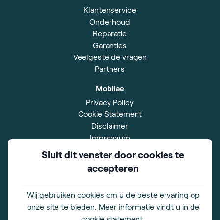
Klantenservice
Onderhoud
Reparatie
Garanties
Veelgestelde vragen
Partners
Mobilae
Privacy Policy
Cookie Statement
Disclaimer
Impressum
Algemene voorwaarden
Sluit dit venster door cookies te
accepteren
Showroom
Simon Smitweg 18
2353 GA Leiderdorp
Wij gebruiken cookies om u de beste ervaring op
onze site te bieden. Meer informatie vindt u in de
Openingstijden
cookie statement.