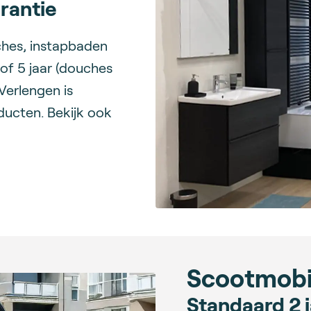
arantie
ches, instapbaden
 of 5 jaar (douches
 Verlengen is
oducten. Bekijk ook
Scootmobie
Standaard 2 j