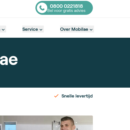
0800 0221818
Bel voor gratis advies
Contact number
n
Service
Over Mobilae
lae
Snelle levertijd