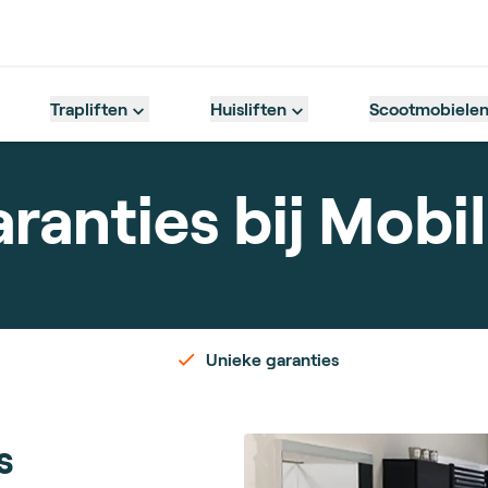
Trapliften
Huisliften
Scootmobiele
ranties bij Mobi
Unieke garanties
s