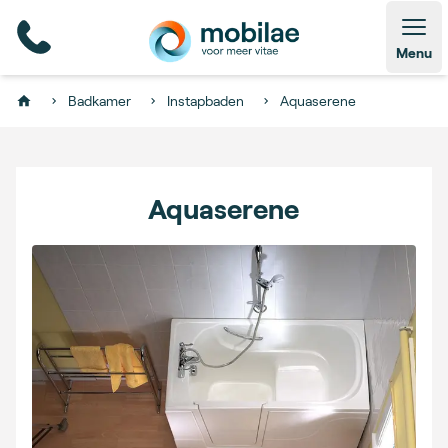
Open
Menu
Badkamer
Instapbaden
Aquaserene
Home
Aquaserene