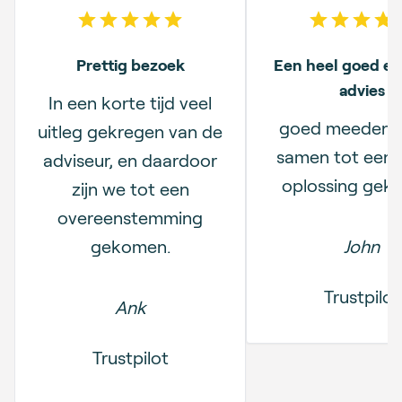
5
out of 5 stars
5
out o
Prettig bezoek
Een heel goed en 
advies
In een korte tijd veel
goed meedenk
uitleg gekregen van de
samen tot een
adviseur, en daardoor
oplossing gek
zijn we tot een
overeenstemming
gekomen.
John
Trustpilot
Ank
Trustpilot