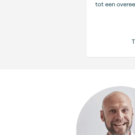
tot een over
T