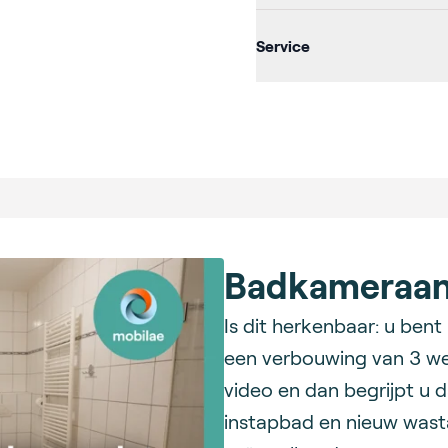
Service
Badkameraanp
Is dit herkenbaar: u ben
een verbouwing van 3 wek
video en dan begrijpt u d
instapbad en nieuw wasta