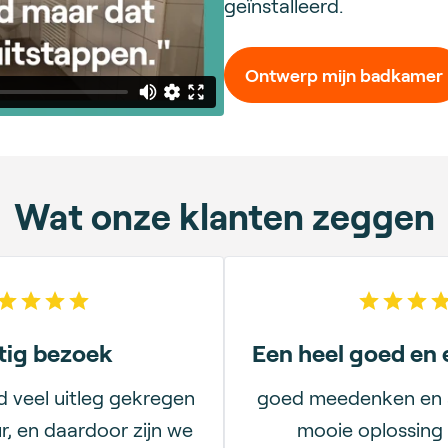
geïnstalleerd.
Ontwerp mijn badkamer
Wat onze klanten zeggen
5
out of 5 stars
5
out
tig bezoek
Een heel goed en e
jd veel uitleg gekregen
goed meedenken en 
r, en daardoor zijn we
mooie oplossing