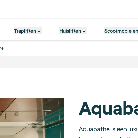
Trapliften
Huisliften
Scootmobiele
he
Aquab
Description
Aquabathe is een luxu