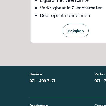
Ligbad met veel ruimte
Verkrijgbaar in 2 lengtematen
Deur opent naar binnen
Bekijken
Service
Verkoo
071 - 409 71 71
071 - 
Producten
Over o