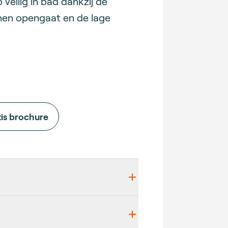
p veilig in bad dankzij de
nen opengaat en de lage
tis brochure
etails