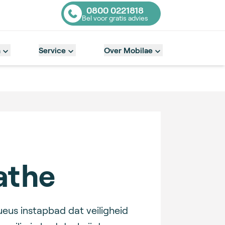
0800 0221818
Bel voor gratis advies
Contact number
n
Service
Over Mobilae
athe
eus instapbad dat veiligheid