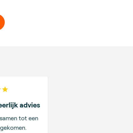
 of 5 stars
erlijk advies
samen tot een
 gekomen.