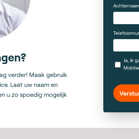
Achternaa
Telefoonn
agen?
Ja, ik
Mobila
aag verder! Maak gebruik
ice. Laat uw naam en
Verstu
en u zo spoedig mogelijk