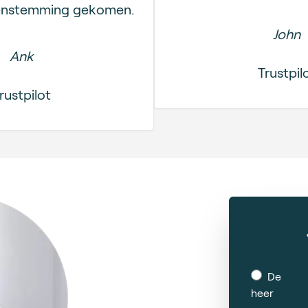
eenstemming gekomen.
John
Ank
Trustpil
rustpilot
De
heer