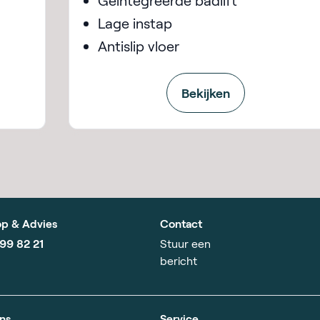
Geïntegreerde badlift
Lage instap
Antislip vloer
Bekijken
p & Advies
Contact
799 82 21
Stuur een
bericht
ns
Service