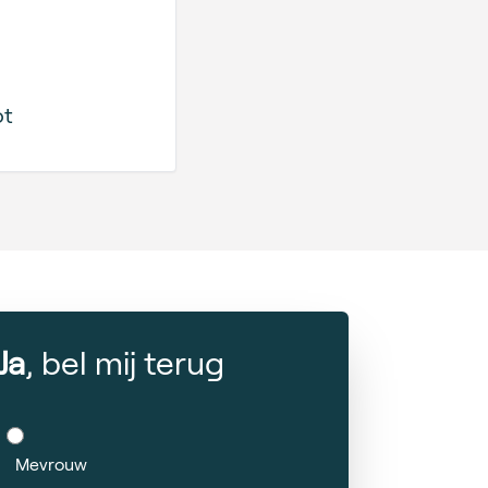
ot
Ja
, bel mij terug
Mevrouw