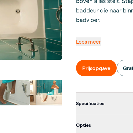
boven alles stelt. Sta
baddeur die naar bin
badvloer.
Lees meer
Prijsopgave
Gra
Additional d
Specificaties
Opties