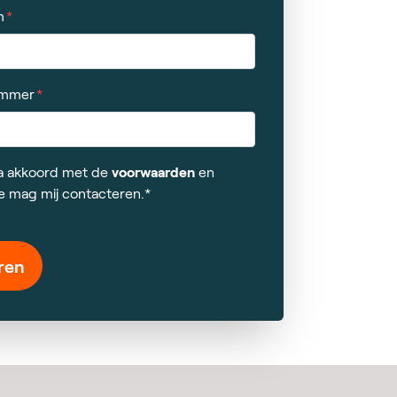
m
ummer
 ga akkoord met de
voorwaarden
en
e mag mij contacteren.*
ren