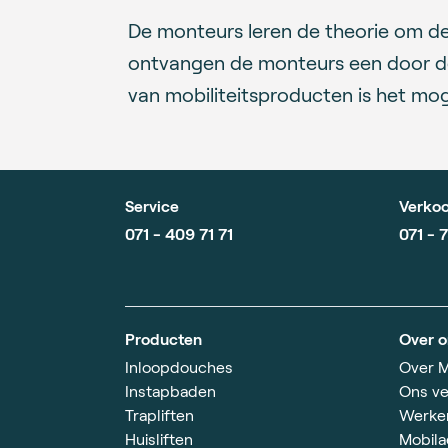
De monteurs leren de theorie om dez
ontvangen de monteurs een door de
van mobiliteitsproducten is het mog
Service
Verkoo
071 - 409 71 71
071 - 
Producten
Over o
Inloopdouches
Over M
Instapbaden
Ons ve
Trapliften
Werken
Huisliften
Mobila