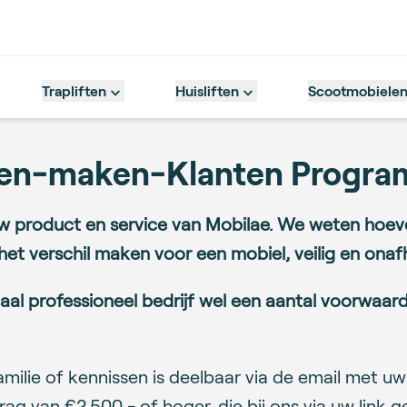
Trapliften
Huisliften
Scootmobiele
ten-maken-Klanten Progr
uw product en service van Mobilae. We weten hoev
t verschil maken voor een mobiel, veilig en onafh
naal professioneel bedrijf wel een aantal voorwaa
milie of kennissen is deelbaar via de email met uw 
g van €2.500,- of hoger, die bij ons via uw link g