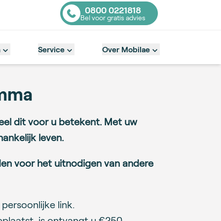
0800 0221818
Bel voor gratis advies
Contact number
n
Service
Over Mobilae
amma
eel dit voor u betekent. Met uw
ankelijk leven.
rden voor het uitnodigen van andere
persoonlijke link.
eplaatst, is ontvangt u €250