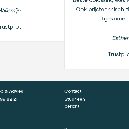
Ook prijstechnisch z
Willemijn
uitgekomen.
rustpilot
Esther
Trustpil
p & Advies
Contact
799 82 21
Stuur een
bericht