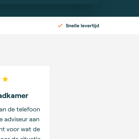
Snelle levertijd
 of 5 stars
badkamer
an de telefoon
De adviseur aan
ht voor wat de
oor de situatie.