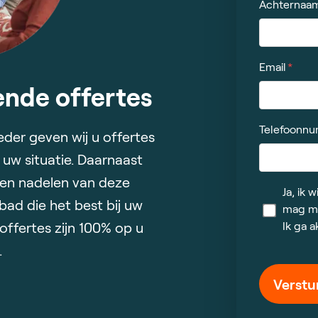
Achternaa
Email
vende offertes
Telefoonn
eder geven wij u offertes
uw situatie. Daarnaast
- en nadelen van deze
Ja, ik 
bad die het best bij uw
mag mi
Ik ga 
ffertes zijn 100% op u
.
Verstu