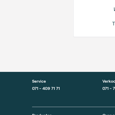
T
Service
Verkoo
071 - 409 71 71
071 - 