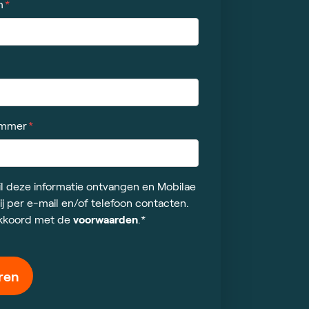
m
ummer
wil deze informatie ontvangen en Mobilae
j per e-mail en/of telefoon contacten.
akkoord met de
voorwaarden
.*
ren