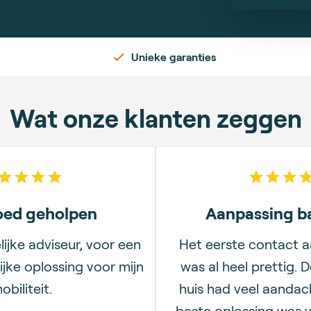
Unieke garanties
Wat onze klanten zeggen
5
out of 5 stars
5
out
oed geholpen
Aanpassing 
lijke adviseur, voor een
Het eerste contact a
jke oplossing voor mijn
was al heel prettig. 
obiliteit.
huis had veel aandac
beste oplossing was v