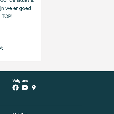
ijn we er goed
 TOP!
ot
Volg ons