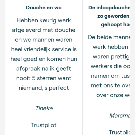
Douche en wc
De inloopdouche is
zo geworden al
Hebben keurig werk
gehoopt had
afgeleverd met douche
De beide mannen 
en wc mannen waren
werk hebben ve
heel vriendelijk service is
waren prettige
heel goed en komen hun
werkers die ook 
afspraak na ik geeft
namen om tuss
nooit 5 sterren want
met ons te over
niemand,is perfect
over onze wen
Tineke
Marsman
Trustpilot
Trustpilot