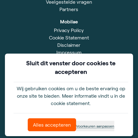
Veelgestelde vragen
Partners
Mobilae
Privacy Policy
Cookie Statement
Disclaimer
Impressum
Algemene voorwaarden
Sluit dit venster door cookies te
accepteren
Showroom
Simon Smitweg 18
2353 GA Leiderdorp
Wij gebruiken cookies om u de beste ervaring op
onze site te bieden. Meer informatie vindt u in de
Openingstijden
cookie statement.
ma. t/m vr. 10.00-17.00 uur
zaterdag: op afspraak
Alles accepteren
Voorkeuren aanpassen
© copyright Mobilae
2026