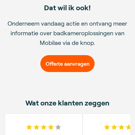
Dat wil ik ook!
Onderneem vandaag actie en ontvang meer
informatie over badkameroplossingen van
Mobilae via de knop.
Offerte aanvragen
Wat onze klanten zeggen
4
out of 5 stars
5
out o