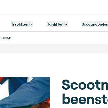
Trapliften
Huisliften
Scootmobiele
nsteun
Scootm
beens