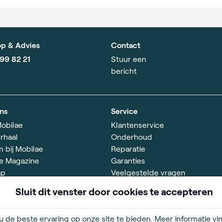
p & Advies
Contact
799 82 21
Stuur een
bericht
ns
Service
obilae
Klantenservice
rhaal
Onderhoud
 bij Mobilae
Reparatie
e Magazine
Garanties
ap
Veelgestelde vragen
Partners
Sluit dit venster door cookies te accepteren
gstijden
m vr. 10.00-17.00 uur
 de beste ervaring op onze site te bieden. Meer informatie vin