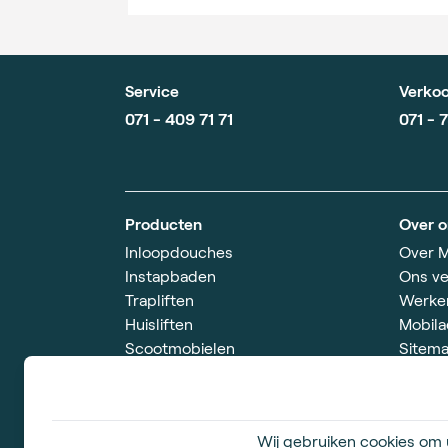
Service
Verkoo
071 - 409 71 71
071 - 
Producten
Over o
Inloopdouches
Over M
Instapbaden
Ons ve
Trapliften
Werken
Huisliften
Mobila
Scootmobielen
Sitem
Showroom
Openin
Simon Smitweg 18
ma. t/
Wij gebruiken cookies om u