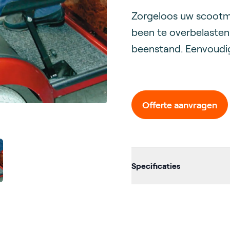
Description
Zorgeloos uw scootm
been te overbelasten
beenstand. Eenvoudi
Offerte aanvragen
Additional d
Specificaties