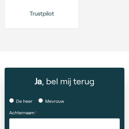
Trustpilot
Ja
, bel mij terug
De heer
Mevrouw
Achternaam