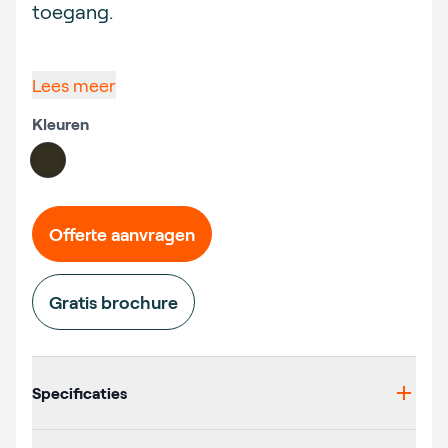
toegang.
Lees meer
Kleuren
Choose a color
#332f21
Offerte aanvragen
Gratis brochure
Additional details
Specificaties