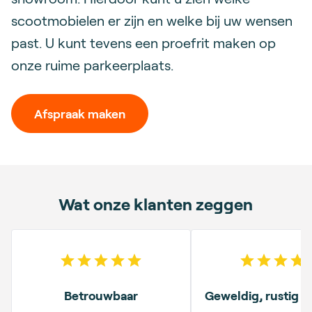
scootmobielen er zijn en welke bij uw wensen
past. U kunt tevens een proefrit maken op
onze ruime parkeerplaats.
Afspraak maken
Wat onze klanten zeggen
5
out of 5 stars
5
out o
Betrouwbaar
Geweldig, rustig 