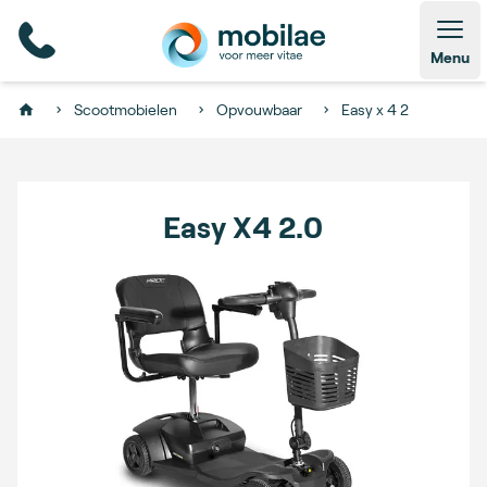
Open
Menu
Scootmobielen
Opvouwbaar
Easy x 4 2
Home
Easy X4 2.0