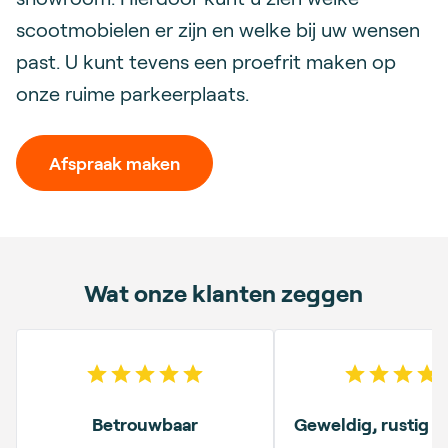
scootmobielen er zijn en welke bij uw wensen
past. U kunt tevens een proefrit maken op
onze ruime parkeerplaats.
Afspraak maken
Wat onze klanten zeggen
5
out of 5 stars
5
out o
Betrouwbaar
Geweldig, rustig 