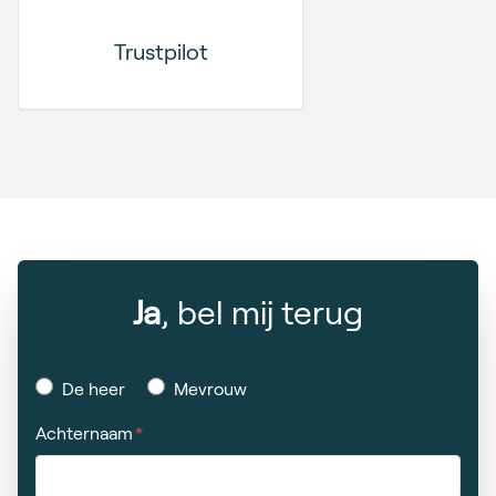
Trustpilot
Ja
, bel mij terug
De heer
Mevrouw
Achternaam