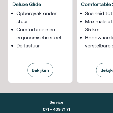
Deluxe Glide
Comfortable 
Opbergvak onder
Snelheid tot
stuur
Maximale af
Comfortabele en
35 km
ergonomische stoel
Hoogwaardi
Deltastuur
verstelbare 
Bekijken
Bekij
Service
071 - 409 71 71