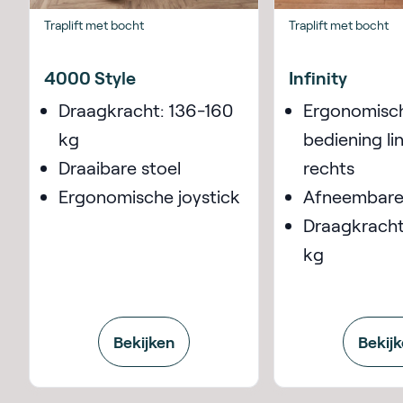
Traplift met bocht
Traplift met bocht
4000 Style
Infinity
Draagkracht: 136-160
Ergonomisc
kg
bediening li
Draaibare stoel
rechts
Ergonomische joystick
Afneembare
Draagkracht
kg
Bekijken
Bekij