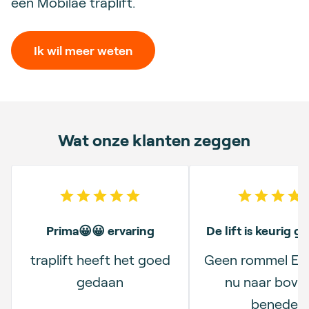
een Mobilae traplift.
Ik wil meer weten
Wat onze klanten zeggen
5
out of 5 stars
5
out o
Prima😀😀 ervaring
De lift is keurig ge
traplift heeft het goed
Geen rommel En 
gedaan
nu naar bove
beneden