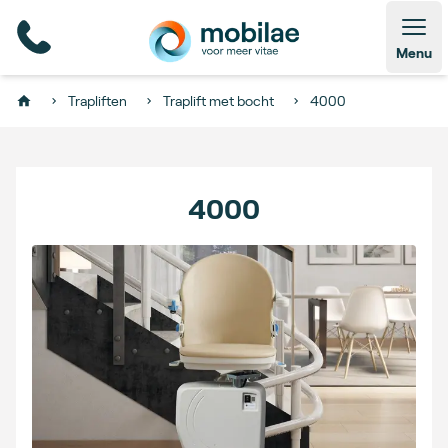
Open
Menu
Trapliften
Traplift met bocht
4000
Home
4000