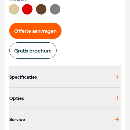
Choose a color
#ddcba4
#db0507
#67432b
#7d8184
Offerte aanvragen
Gratis brochure
Additional details
Specificaties
Opties
Service