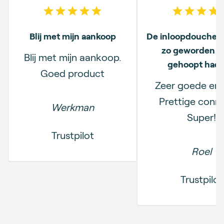
5
out of 5 stars
5
out o
Blij met mijn aankoop
De inloopdouche is
zo geworden al
Blij met mijn aankoop.
gehoopt had
Goed product
Zeer goede erv
Prettige conne
Werkman
Super!
Trustpilot
Roel
Trustpilot