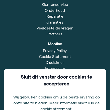
Klantenservice
Onderhoud
Reparatie
Garanties
Veelgestelde vragen
Partners
Mobilae
Privacy Policy
Cookie Statement
Disclaimer
Impressum
Algemene voorwaarden
Sluit dit venster door cookies te
accepteren
Showroom
Simon Smitweg 18
2353 GA Leiderdorp
Wij gebruiken cookies om u de beste ervaring op
onze site te bieden. Meer informatie vindt u in de
Openingstijden
cookie statement.