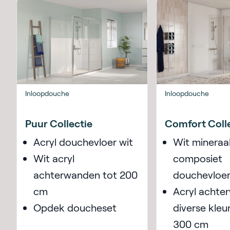
Inloopdouche
Inloopdouche
Puur Collectie
Comfort Coll
Acryl douchevloer wit
Wit mineraa
Wit acryl
composiet
achterwanden tot 200
douchevloe
cm
Acryl achte
Opdek doucheset
diverse kleu
300 cm